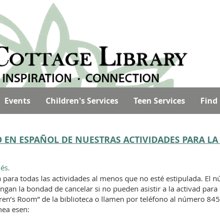
Events
Children's Services
Teen Services
Find
TO EN ESPAÑOL DE NUESTRAS ACTIVIDADES PARA L
és.
a para todas las actividades al me
nos que no esté estipulada. El 
engan la bondad de cancelar si no pueden asistir a la activad para
ldren’s Room” de la biblioteca o llamen por teléfono al número 8
ínea esen: