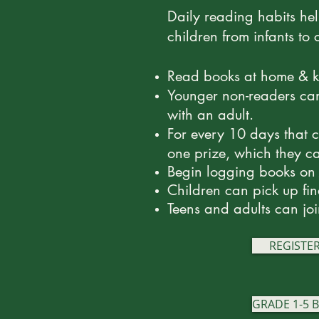
Daily reading habits hel
children from infants to
Read books at home & ke
Younger non-readers can 
with an adult.
For every 10 days that ch
one prize, which they ca
Begin logging books on
Children can pick up fina
Teens and adults can jo
REGISTER
GRADE 1-5 