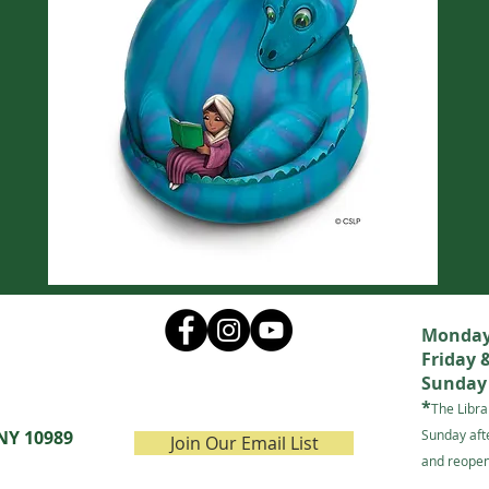
Monday 
Friday 
Sunday 
*
The Libra
 NY 10989
Sunday aft
Join Our Email List
and reopen