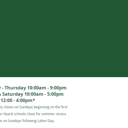
- Thursday 10:00am - 9:00pm
& Saturday 10:00am - 5:00pm
12:00 - 4:00pm*
ry closes on Sundays beginning on the first
er Nyack schools close for summer recess
s on Sundays following Labor Day.