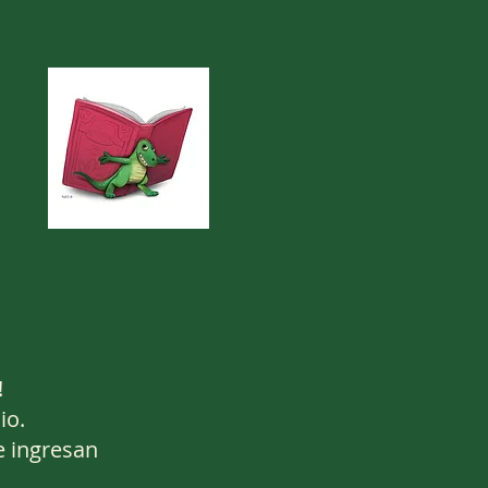
!
io.
e ingresan