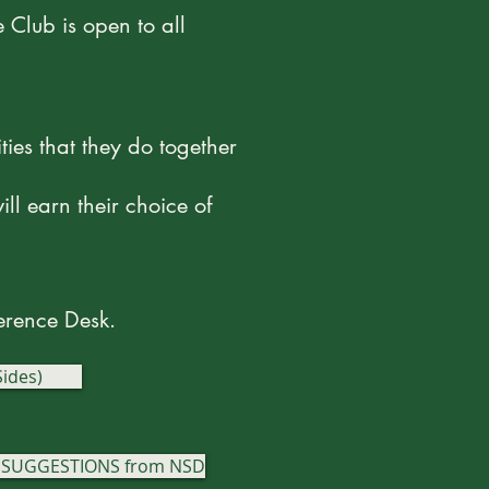
 Club is open to all
ies that they do together
ll earn their choice of
erence Desk.
ides)
SUGGESTIONS from NSD